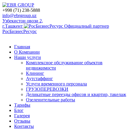
+998 (71) 238-5888
info@ebrgroup.uz
Узбекистон овози 2,
г.Ташкент
Официалный партнер
РосБизнесРесурс
Главная
О Компании
Наши услуги
Комплексное обслуживание объектов
недвижимости
Клининг
Аутстаффинг
Услуги временного персонала
ГРУЗОПЕРЕВОЗКИ
Деликатные переезды офисов и квартир, такелаж
Озеленительные работы
Тарифы
Блог
Галерея
Отзывы
Контакты