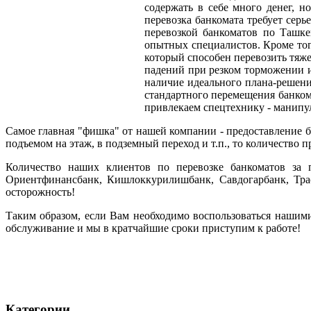
содержать в себе много денег, 
перевозка банкомата требует сер
перевозкой банкоматов по Ташке
опытных специалистов. Кроме тог
который способен перевозить тяже
падений при резком торможении и 
наличие идеального плана-решени
стандартного перемещения банкома
привлекаем спецтехнику - манипу
Самое главная "фишка" от нашей компании - предоставление б
подъемом на этаж, в подземный переход и т.п., то количество 
Количество наших клиентов по перевозке банкоматов за п
Ориентфинансбанк, Кишлоккурилишбанк, Савдогарбанк, Трас
осторожность!
Таким образом, если Вам необходимо воспользоваться нашими
обслуживание и мы в кратчайшие сроки приступим к работе!
Категории