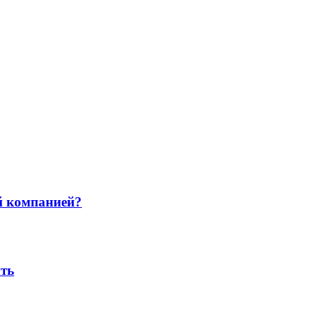
й компанией?
ыть