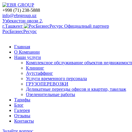
+998 (71) 238-5888
info@ebrgroup.uz
Узбекистон овози 2,
г.Ташкент
Официалный партнер
РосБизнесРесурс
Главная
О Компании
Наши услуги
Комплексное обслуживание объектов недвижимост
Клининг
Аутстаффинг
Услуги временного персонала
ГРУЗОПЕРЕВОЗКИ
Деликатные переезды офисов и квартир, такелаж
Озеленительные работы
Тарифы
Блог
Галерея
Отзывы
Контакты
Задайте вопрос