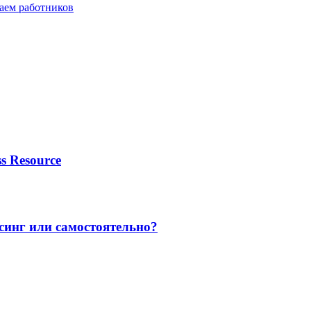
аем работников
s Resource
синг или самостоятельно?