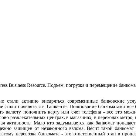
ress Business Resource. Подъем, погрузка и перемещение банко
не стали активно внедряться современнные банковские ус
 стали появляться в Ташкенте. Пользование банкоматами все 
ть валюту, пополнить карту или счет телефона - все это мож
гово-развлекательных центрах, в магазинах, в переходах метро, 
вая активность. Мало кто задумывается как банкомат попадает
дежно защищен от незаконного взлома. Весит такой банкомат
оэтому перевозка банкомата - это ответственный этап в проце