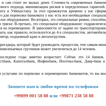
но и сам стоит не малых денег. Стоимость современных банко
ьезного подхода, минимизации рисков и определенных гарантий
нту и Узбекистану. За этот промежуток времени у нас сформ
о для перевозки банкомата у нас есть все необходимые специал
лое оборудование. Во-вторых, это специальные ремни, способны
тряске. В-третьих, это специльное оборудование: гидравлическ
я на перемещение. В зависимости от задачи по транспортировк
та, как правило, используется до 4-х специалистов, автомобиль
лятор, подъемный кран и автопогрузчик.
ригадира, который будет руководить процессом, тем самым мин
приввлекаемых грузчиков может увеличиться до 14 человек.
оследние годы заметно возрастает. Сейчас это 14 банков
тбанк, Капиталбанк, Инфинбанк, Ипотека-банк, Давр-банк и 
 услугами по перевозке и перемещению банкоматов, то вы мож
Звоните нам в любое время по телефонам
+99899 001 58 88
или
+99871 238 58 88